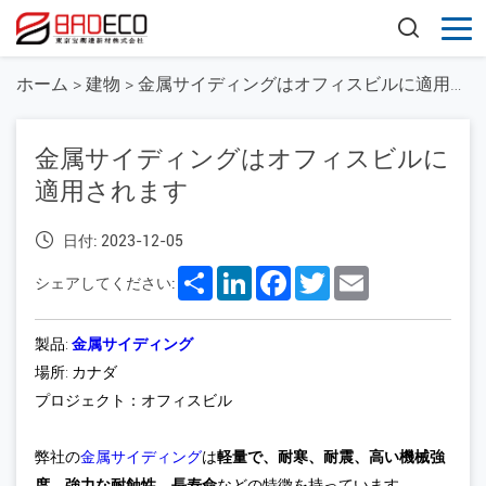
ホーム
>
建物
>
金属サイディングはオフィスビルに適用されます
金属サイディングはオフィスビルに
適用されます
日付: 2023-12-05
Share
LinkedIn
Facebook
Twitter
Email
シェアしてください:
製品:
金属サイディング
場所: カナダ
プロジェクト：オフィスビル
弊社の
金属サイディング
は
軽量で、耐寒、耐震、高い機械強
度、強力な耐蝕性、長寿命
などの特徴を持っています。