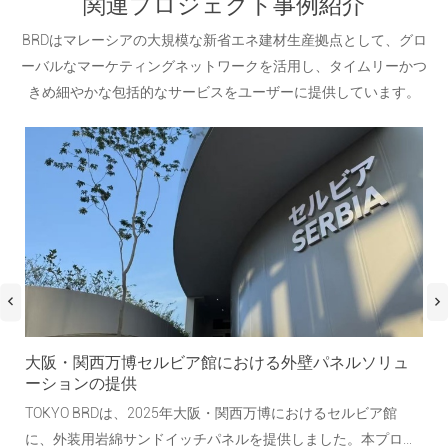
関連プロジェクト事例紹介
BRDはマレーシアの大規模な新省エネ建材生産拠点として、グロ
ーバルなマーケティングネットワークを活用し、タイムリーかつ
きめ細やかな包括的なサービスをユーザーに提供しています。
ソ
大阪・関西万博セルビア館における外壁パネルソリュ
金
ーションの提供
ネル
TOKYO BRDは、2025年大阪・関西万博におけるセルビア館
は、
に、外装用岩綿サンドイッチパネルを提供しました。本プロジ