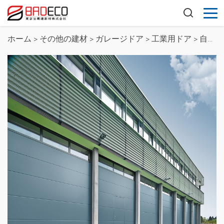
ホーム
>
その他の建材
>
ガレージドア
>
工業用ドア
>
自動ロングスパン工業用ハンガードア