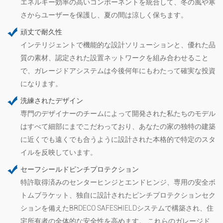
エネルギー効率の高いコンポーネントを統合して、冬の風や寒
さからユーザーを保護し、夏の間は涼しく保ちます。
頑丈で耐久性
インテリジェントで機能的な設計ソリューションと、優れた品
質の素材、認定された設置ネットワークを組み合わせること
で、ガレージドアシステムは今後何年にもわたって確実な投資
になります。
洗練されたデザイン
専門のデザイナーのチームによって開発された私たちのモデル
はすべて細部にまでこだわっており、あなたの家の独特の建築
に近くでも遠くでも合うように設計された本格的で特定のスタ
イルを反映しています。
セーフシールドピンチプロテクション
特許取得済みのセンターヒンジとエンドヒンジ、専用の安全ボ
トムブラケット、独自に設計されたピンチプロテクションセク
ションを備えたBRDECO SAFESHIELDシステムで構築され、住
宅所有者の全体的な安全性を高めます。 これらのガレージド