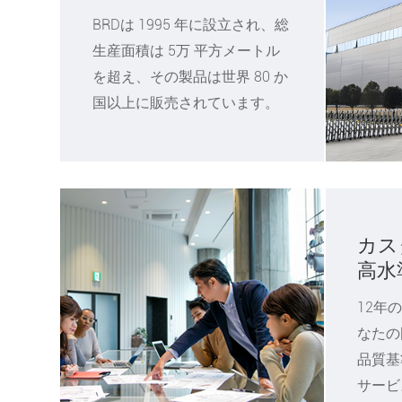
BRDは 1995 年に設立され、総
生産面積は 5万 平方メートル
を超え、その製品は世界 80 か
国以上に販売されています。
カス
高水
12年
なたの
品質基
サービ