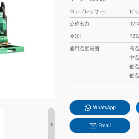
コンプレッサー:
ビ
公称出力:
02-
冷媒:
R22
適用温度範囲:
高温
中温
低温
低温
WhatsApp
Email