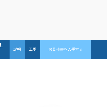
ユ
説明
工場
お見積書を入手する