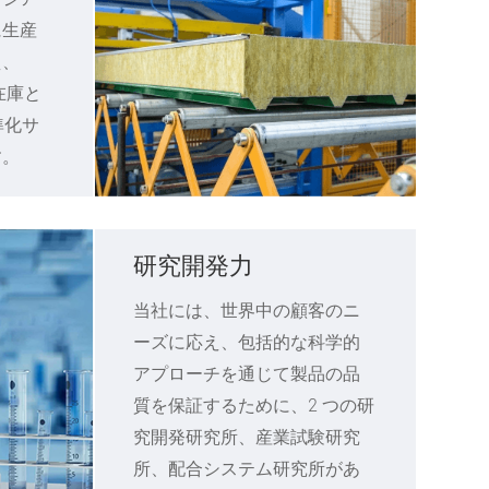
に生産
え、
在庫と
準化サ
す。
研究開発力
当社には、世界中の顧客のニ
ーズに応え、包括的な科学的
アプローチを通じて製品の品
質を保証するために、2 つの研
究開発研究所、産業試験研究
所、配合システム研究所があ