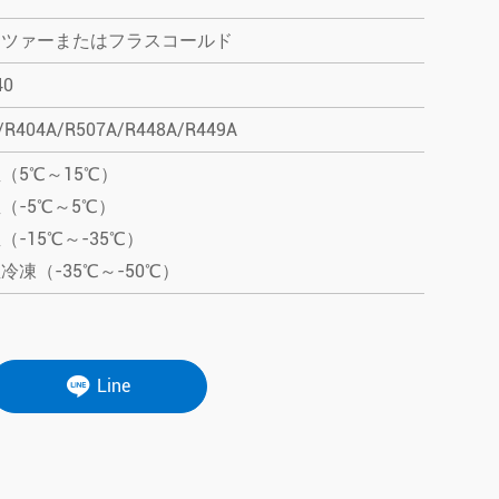
ッツァーまたはフラスコールド
40
/R404A/R507A/R448A/R449A
（5℃～15℃）
（-5℃～5℃）
（-15℃～-35℃）
冷凍（-35℃～-50℃）
Line