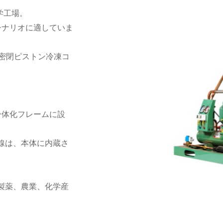
学工場。
シナリオに適していま
半密閉ピストン冷凍コ
一体化フレームに設
配線は、本体に内蔵さ
、製薬、農業、化学産