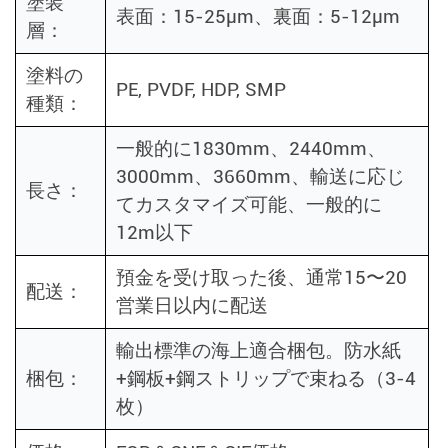
塗装
表面：15-25μm、裏面：5-12μm
層：
塗料の
PE, PVDF, HDP, SMP
種類：
一般的に1830mm、2440mm、
3000mm、3660mm、輸送に応じ
長さ：
てカスタマイズ可能、一般的に
12m以下
預金を受け取った後、通常15〜20
配送：
営業日以内に配送
輸出標準の海上適合梱包。防水紙
梱包：
+鋼板+鋼ストリップで束ねる（3-4
枚）