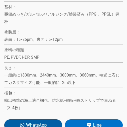
基材：
亜鉛めっき/ガルバルメ/アルジンク/塗装済み（PPGI、PPGL）鋼
板
塗装層：
表面：15-25μm、裏面：5-12μm
塗料の種類：
PE, PVDF, HDP, SMP
長さ：
一般的に1830mm、2440mm、3000mm、3660mm、輸送に応じ
てカスタマイズ可能、一般的に12m以下
梱包：
輸出標準の海上適合梱包。防水紙+鋼板+鋼ストリップで束ねる
（3-4枚）
WhatsApp
Line