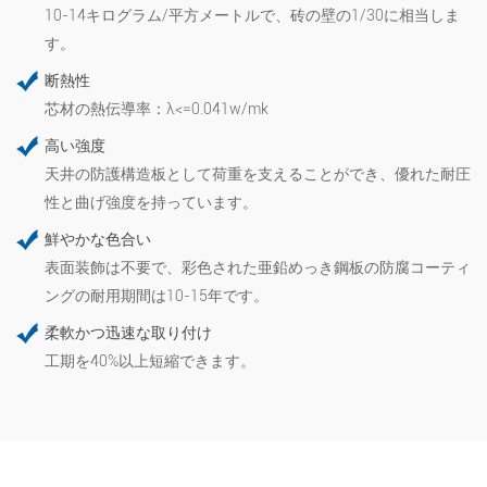
10-14キログラム/平方メートルで、砖の壁の1/30に相当しま
す。
断熱性
芯材の熱伝導率：λ<=0.041w/mk
高い強度
天井の防護構造板として荷重を支えることができ、優れた耐圧
性と曲げ強度を持っています。
鮮やかな色合い
表面装飾は不要で、彩色された亜鉛めっき鋼板の防腐コーティ
ングの耐用期間は10-15年です。
柔軟かつ迅速な取り付け
工期を40%以上短縮できます。