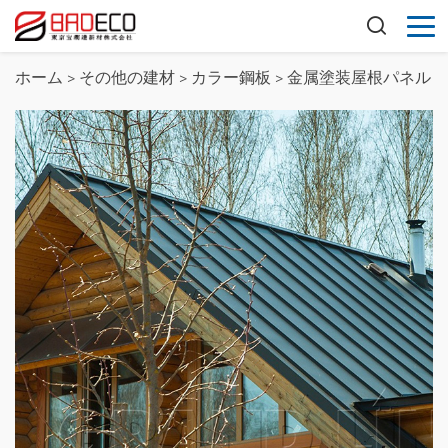
ホーム
>
その他の建材
>
カラー鋼板
>
金属塗装屋根パネル