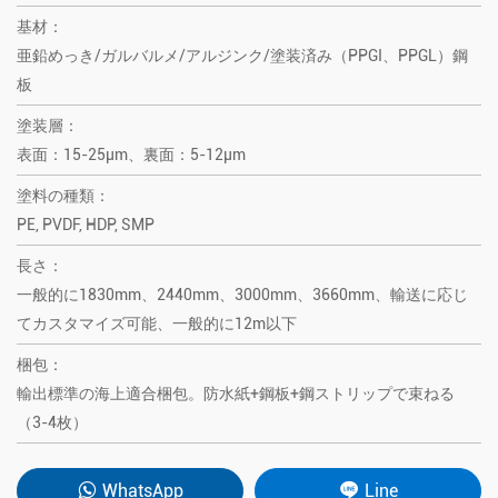
基材：
亜鉛めっき/ガルバルメ/アルジンク/塗装済み（PPGI、PPGL）鋼
板
塗装層：
表面：15-25μm、裏面：5-12μm
塗料の種類：
PE, PVDF, HDP, SMP
長さ：
一般的に1830mm、2440mm、3000mm、3660mm、輸送に応じ
てカスタマイズ可能、一般的に12m以下
梱包：
輸出標準の海上適合梱包。防水紙+鋼板+鋼ストリップで束ねる
（3-4枚）
WhatsApp
Line