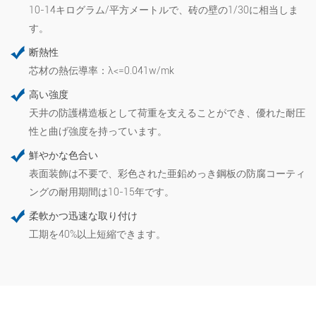
10-14キログラム/平方メートルで、砖の壁の1/30に相当しま
す。
断熱性
芯材の熱伝導率：λ<=0.041w/mk
高い強度
天井の防護構造板として荷重を支えることができ、優れた耐圧
性と曲げ強度を持っています。
鮮やかな色合い
表面装飾は不要で、彩色された亜鉛めっき鋼板の防腐コーティ
ングの耐用期間は10-15年です。
柔軟かつ迅速な取り付け
工期を40%以上短縮できます。