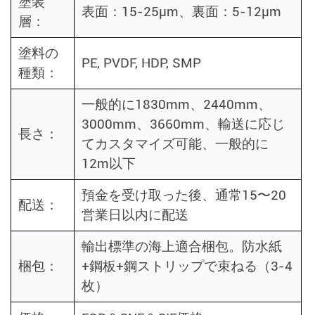
塗装
表面：15-25μm、裏面：5-12μm
層：
塗料の
PE, PVDF, HDP, SMP
種類：
一般的に1830mm、2440mm、
3000mm、3660mm、輸送に応じ
長さ：
てカスタマイズ可能、一般的に
12m以下
預金を受け取った後、通常15〜20
配送：
営業日以内に配送
輸出標準の海上適合梱包。防水紙
梱包：
+鋼板+鋼ストリップで束ねる（3-4
枚）