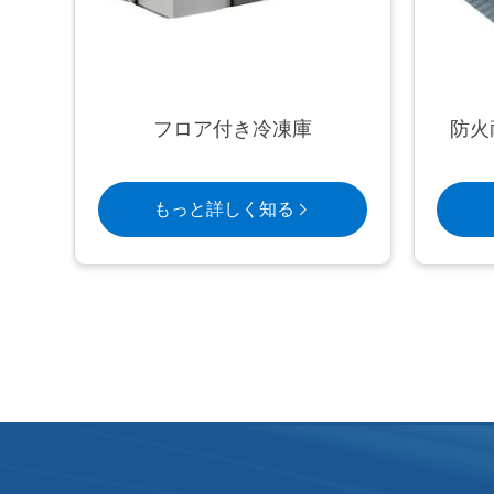
ル
フロア付き冷凍庫
防火
もっと詳しく知る